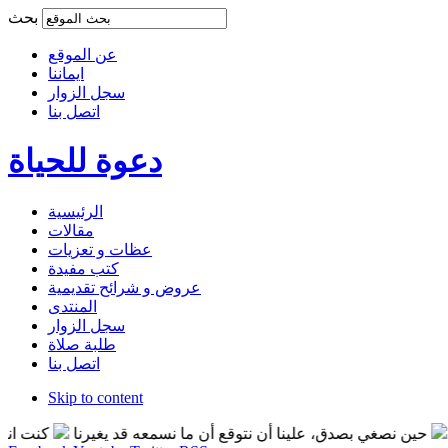
بحث
عن الموقع
ايماننا
سجل الزوار
اتصل بنا
دعوة للحياة
الرئيسية
مقالات
عظات و تعزيات
كتب مفيدة
عروض و شرائح تقديمية
المنتدى
سجل الزوار
طلبة صلاة
اتصل بنا
Skip to content
حين نصغي بصدق، علينا أن نتوقع أن ما نسمعه قد يغيرنا
كنت انت ال