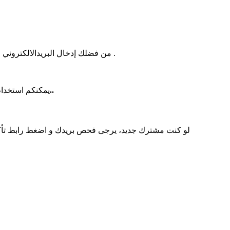
من فضلك إدخال البريدالالكتروني لحسابك لدينا المرتبط باسم المستخدم الخاص بك. عند ذلك سوف يتم إرسال اسم المستخدم الخاص بك الى عنوان البريد الكتروني الخاص بك .
للاشتراك بنشرة اخبار الموقع يرجى ادخال بريد اليكترونى صحيح..
يمكنكم استخدام 
لو كنت مشترك جديد، يرجى فحص بريدك و اضغط رابط تأك