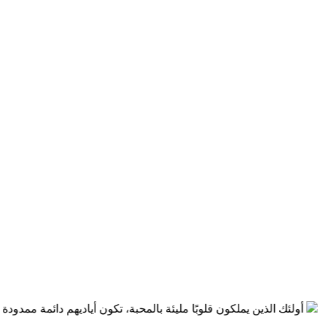
إن عناية الله أوضح من الشمس وأشعتها، في كل مكان في البراري والمدن والمسكونة، على الأرض وفي البحار أينما ذهبت تسمع شهادة ناطقة بهذه العناية الصارخة
أولئك الذين يملكون قلوبًا مليئة بالمحبة، تكون أياديهم دائمة ممدودة