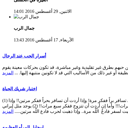
الاثنين, 29 أغسطس 2016 14:01
جمال الرب
الأربعاء, 17 أغسطس 2016 13:43
أسرار الحب عند الرجال
 حبهم بطرق غير تقليدية وغير مباشرة، قد تكون بحركات معينة يقوم
طيفة أو غير ذلك من الأساليب التي قد لا تكونين منتبهة إليها. ...
المزيد
اختيار شريك الحياة
(1) قال أحد الحكماء: إذا أردت أن تسافر براً ففكر مرة! وإذا أردت أن تسافر بحراً ففكر مرتين!! وإذا
أردت أن تسافر جواً ففكر ثلاث مرات!!! وأما إن أردت أن تتزوج ففكر سبع مرات!! (2) يوجد مثل إيراني
بت لسفر فادعُ اللّه مرة.. وإذا ذهبت لحرب فادع اللّه مرتين.....
المزيد
ابيجايل المرأه العظيمه