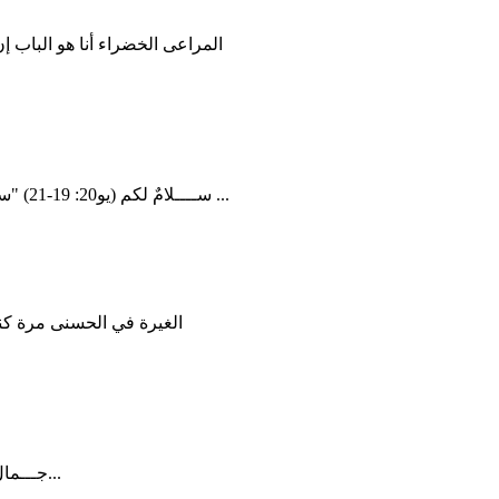
ســــلامٌ لكم (يو20: 19-21) "سلامٌ لكم" هذه بلا شك كانت صيغة مألوفة من صيغ التحية ، وبين أولئك ...
الغيرة في الحسنى مرة ك
جـــمال الـــــــــــرب "وَلْتَكُنْ نِعْمَةُ الرَّبِّ إِلهِنَا عَلَيْنَا" كل إعلان لدينا عن الله...