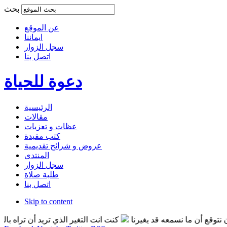
بحث
عن الموقع
ايماننا
سجل الزوار
اتصل بنا
دعوة للحياة
الرئيسية
مقالات
عظات و تعزيات
كتب مفيدة
عروض و شرائح تقديمية
المنتدى
سجل الزوار
طلبة صلاة
اتصل بنا
Skip to content
ن ما نسمعه قد يغيرنا
كنت انت التغير الذي تريد أن تراه بالعالم
ا