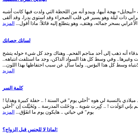
أبيجايل» بهجة أبيها، ويبدو أنه من اللحظة التي ولدت فيها كانت أشبه
أعرابي ذات ليلة وهو يسير في قلب الصحراء وقد استوى بدرا، وقد ألقى
عرابي بسحر جماله، وهتف، وهو يتطلع إليه قائلاً: ماذا أقول...
المزيد
لسانك حصانك
دقاء أنه ذهب إلى أحد مناجم الفحم.. وهناك وجد كل شيء حوله يتشح
ات وغيرها.. وفي وسط كل هذا السواد الداكن، وجد ما استلفت انتباهه..
انتباه وسط كل هذا البؤس.. ولما سأل عن سبب احتفاظها بهذا اللون...
المزيد
كلمة السر
 ميلادي بالنسبة لي هوه "أحلي يوم" في السنة ! .. حفلة كبيرة وهدايا !
لم بإني اتوَلَدت ! .. كِبِرت شوية .. ودَخَلت المدرسة .. وتَخَيَّلت إن "أحلي
يوم" في حياتي .. هايكون يوم ما اتفَوَّق...
المزيد
لماذا لا للجنس قبل الزواج؟!