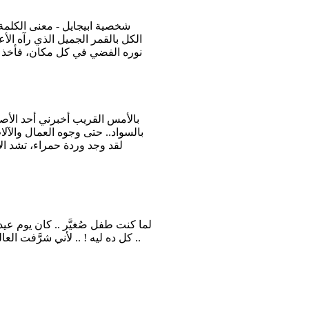
شخصية ابيجايل - معنى الكلمة «
الكل بالقمر الجميل الذي رآه ال
نوره الفضي في كل مكان، فأخذ الأ
بالأمس القريب أخبرني أحد الأص
بالسواد.. حتى وجوه العمال والآل
لقد وجد وردة حمراء، تشد ال
لما كنت طفل صُغيَّر .. كان يوم عيد
.. كل ده ليه ! .. لأني شرََّفت العا