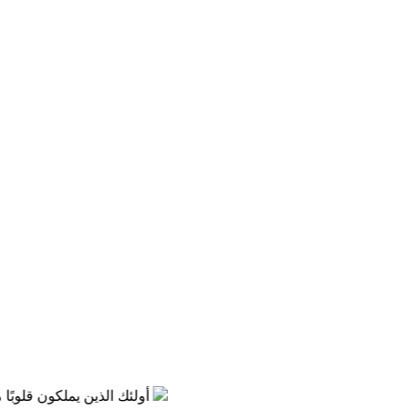
إن عناية الله أوضح من الشمس وأشعتها، في كل مكان في البراري والمدن والمسكونة، على الأرض وفي البحار أينما ذهبت تسمع شهادة ناطقة بهذه العناية الصارخة
أولئك الذين يملكون قلوبًا مليئة ب