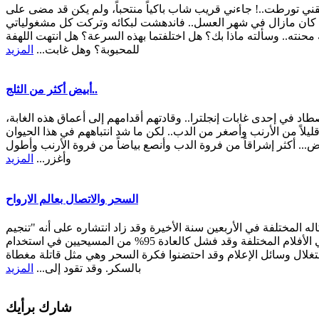
حقني تورطت..! جاءني قريب شاب باكياً منتحباً، ولم يكن قد مضى على
ه كان مازال في شهر العسل.. فاندهشت لبكائه وتركت كل مشغولياتي
حنته.. وسألته ماذا بك؟ هل اختلفتما بهذه السرعة؟ هل انتهت اللهفة
للمحبوبة؟ وهل غابت...
المزيد
أبيض أكثر من الثلج..
 في إحدى غابات إنجلترا.. وقادتهم أقدامهم إلى أعماق هذه الغابة،
 قليلاً من الأرنب وأصغر من الدب.. لكن ما شد انتباههم في هذا الحيوان
اض... أكثر إشراقاً من فروة الدب وأنصع بياضاً من فروة الأرنب وأطول
وأغزر...
المزيد
السحر والاتصال بعالم الارواح
له المختلفة في الأربعين سنة الأخيرة وقد زاد انتشاره على أنه "تنجيم
بريء" وموضوع تسلية أدبية في الأفلام المختلفة وقد فشل كالعادة 95% من المسيحيين في استخدام
تغلال وسائل الإعلام وقد احتضنوا فكرة السحر وهي مثل قاتلة مغطاة
بالسكر. وقد تقود إلى...
المزيد
شارك برأيك