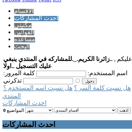
الاقسام
احدث المشاركات
مكتبتي
القوانين
مساعده
البحث
عليكم ,
..زائرنا الكريم._.للمشاركه في المنتدي ينبغي
عليك التسجيل ..اولا
اسم المستخدم:
كلمة المرور:
تذكرني
هل نسيت كلمة السر ؟
هل نسيت اسم المستخدم ؟
المنتدي
احدث المشاركات
المواضيع
0
احدث المشاركات