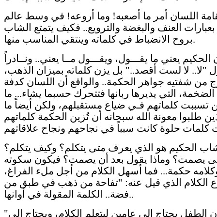
امة اللسان أمر ما أصعبه! وما أروعه! في وسط عالم
بعبارات العنف والبغضة والترويع.. فكيف يتمتع الشاب
بروح الانضباط في كلماته وينتقي المناسب منها.
الحكيم يعني ما يقـــول، ويقـــول مــا يعني.. ونــادراً
ل "لا.. لا لست أقصد.." بل يزن كلماته بميزان الذهب،
 من شفتيه جواهر الحكمة.. والواقع أن اللسان كدفة
الضخمة، التي يديرها ربانها فتتحرك حسبما يشاء... ما
ن تسببت كلماتهم فـي ضياع مستقبلهم، ولكن أيضاً ما
ذين طلبوا معونة الله سبحانه أن تُزين الحكمة كلماتهم
اب الحكيم هو الذي يعرف متى يتكلم؟ وكيف يتكلم؟
ى يصمت؟ وماذا يقول بعد أن يصمت؟ فيكون سكوته
لامه حكمة... فما أسهل الكلام من أجل ملء الفراغ،
ع الكلام الذي قيل عنه: "تفاحة من ذهب في طبق من
فضة.. الكلمة المقولة في أوانها..
"والواقع أن الطفل يحتاج إلى عامين ليتعلم الكلام، ويحتاج إلى