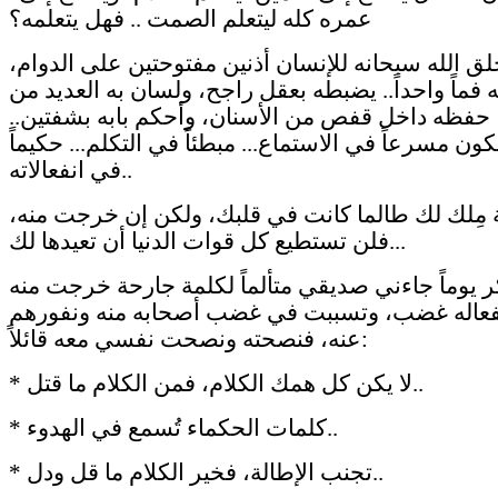
عمره كله ليتعلم الصمت .. فهل يتعلمه؟
لق الله سبحانه للإنسان أذنين مفتوحتين على الدوام،
 فماً واحداً.. يضبطه بعقل راجح، ولسان به العديد من
حفظه داخل قفص من الأسنان، وأحكم بابه بشفتين..
ون مسرعاً في الاستماع... مبطئاً في التكلم... حكيماً
في انفعالاته..
 مِلك لك طالما كانت في قلبك، ولكن إن خرجت منه،
فلن تستطيع كل قوات الدنيا أن تعيدها لك...
ر يوماً جاءني صديقي متألماً لكلمة جارحة خرجت منه
فعاله غضب، وتسببت في غضب أصحابه منه ونفورهم
عنه، فنصحته ونصحت نفسي معه قائلاً:
* لا يكن كل همك الكلام، فمن الكلام ما قتل..
* كلمات الحكماء تُسمع في الهدوء..
* تجنب الإطالة، فخير الكلام ما قل ودل..