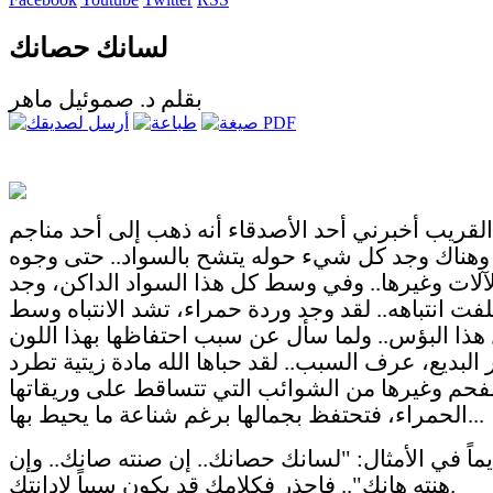
لسانك حصانك
بقلم د. صموئيل ماهر
لقريب أخبرني أحد الأصدقاء أنه ذهب إلى أحد مناجم
 وهناك وجد كل شيء حوله يتشح بالسواد.. حتى وجوه
لآلات وغيرها.. وفي وسط كل هذا السواد الداكن، وجد
لفت انتباهه.. لقد وجد وردة حمراء، تشد الانتباه وسط
هذا البؤس.. ولما سأل عن سبب احتفاظها بهذا اللون
 البديع، عرف السبب.. لقد حباها الله مادة زيتية تطرد
لفحم وغيرها من الشوائب التي تتساقط على وريقاتها
الحمراء، فتحتفظ بجمالها برغم شناعة ما يحيط بها...
يماً في الأمثال: "لسانك حصانك.. إن صنته صانك.. وإن
هنته هانك".. فإحذر فكلامك قد يكون سبباً لإدانتك.