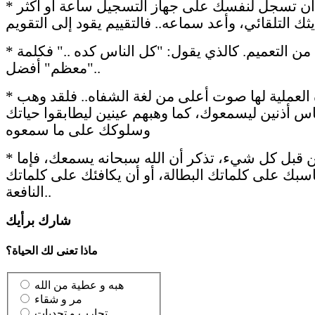
* تدرب أن تسجل لنفسك على جهاز التسجيل ساعة أو أكثر
* احترس من التعميم. كالذي يقول: "كل الناس كده .." فكلمة
"معظم" أفضل..
* لغة الحياة العملية لها صوت أعلى من لغة الشفاه.. فلقد وهب
ناس أذنين ليسمعوك، كما وهبهم عينين ليطابقوا حياتك
وسلوكك على ما سمعوه
* أخيراً، لكن قبل كل شيء، تذكر أن الله سبحانه يسمعك، فإما
سبك على كلماتك البطالة، أو أن يكافئك على كلماتك
النافعة..
شارك برأيك
ماذا تعنى لك الحياة؟
هبه و عطية من الله
مر و شقاء
تجارب و تحديات