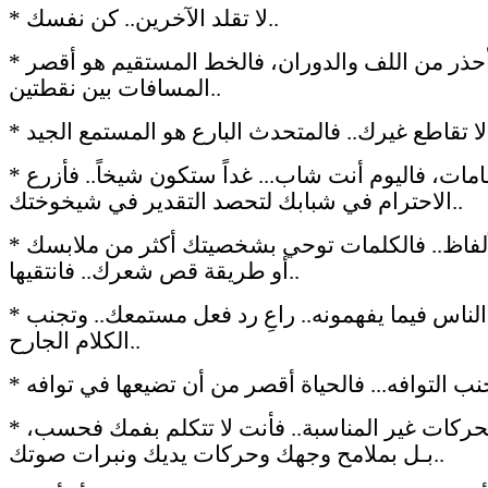
* لا تقلد الآخرين.. كن نفسك..
* أحذر من اللف والدوران، فالخط المستقيم هو أقصر
المسافات بين نقطتين..
جيد..
* راعِ المقامات، فاليوم أنت شاب... غداً ستكون شيخاً.. فأزرع
الاحترام في شبابك لتحصد التقدير في شيخوختك..
* أنتقِ الألفاظ.. فالكلمات توحي بشخصيتك أكثر من ملابسك
أو طريقة قص شعرك.. فانتقيها..
* ناقش الناس فيما يفهمونه.. راعِ رد فعل مستمعك.. وتجنب
الكلام الجارح..
* أحذر الحركات غير المناسبة.. فأنت لا تتكلم بفمك فحسب،
بـل بملامح وجهك وحركات يديك ونبرات صوتك..