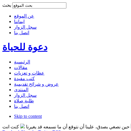
بحث
عن الموقع
ايماننا
سجل الزوار
اتصل بنا
دعوة للحياة
الرئيسية
مقالات
عظات و تعزيات
كتب مفيدة
عروض و شرائح تقديمية
المنتدى
سجل الزوار
طلبة صلاة
اتصل بنا
Skip to content
نصغي بصدق، علينا أن نتوقع أن ما نسمعه قد يغيرنا
كنت انت التغير