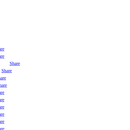
are
are
Share
Share
are
hare
are
are
are
are
are
are