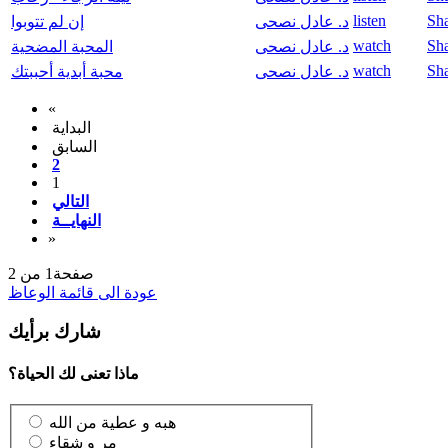
listen
Sh
د. عادل نصحى
إن لم تتوبوا
watch
Sh
د. عادل نصحى
المحبة المضحية
watch
Sh
د. عادل نصحى
محبة أبدية أحببتك
«
البداية
السابق
2
1
التالي
النهايــة
»
صفحة1 من 2
عودة الى قائمة الوعاظ
شارك برأيك
ماذا تعنى لك الحياة؟
هبه و عطية من الله
مر و شقاء