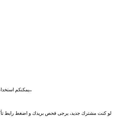
للاشتراك بنشرة اخبار الموقع يرجى ادخال بريد اليكترونى صحيح..
يمكنكم استخدام 
لو كنت مشترك جديد، يرجى فحص بريدك و اضغط رابط تأك