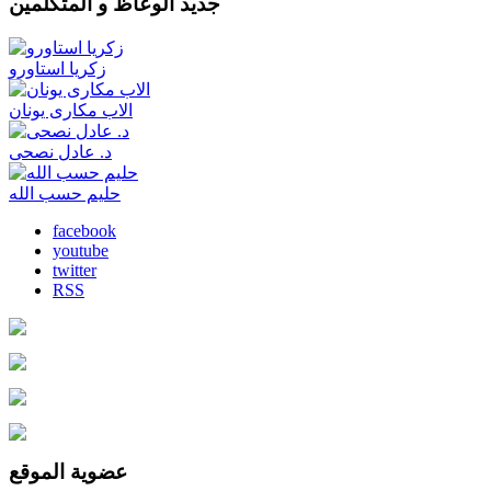
جديد الوعاظ و المتكلمين
زكريا استاورو
الاب مكارى يونان
د. عادل نصحى
حليم حسب الله
facebook
youtube
twitter
RSS
عضوية الموقع