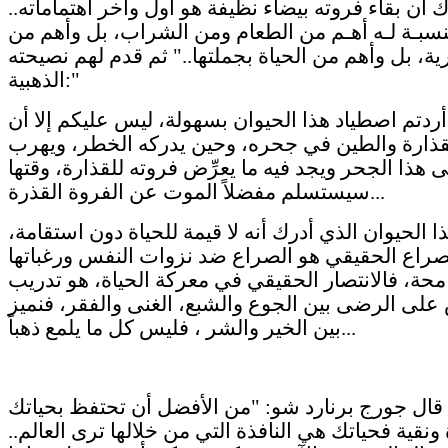
ك أن بقاء فروته بيضاء نظيفة هو أول وآخر اهتماماته..
نسبـة لـه أهـم من الطعام ومن الشراب، بل وأهم من
ية، بل وأهم من الحياة بجملتها.." ثم قدم لهم نصيحته
الذهبية:"
أردتم اصطياد هذا الحيوان بسهولة، ليس عليكم إلا أن
قذارة والطين في جحره، وحين يدركه الخطر، ويهرب
ى هذا الجحر ويجد فيه ما يعرِّض فروته للقذارة، وقتها
سيستسلم مفضلاً الموت عن الفروة القذرة...
ا الحيوان الذي أدرك أنه لا قيمة للحياة دون استقامة،
صراع الحقيقي هو الصراع ضد نزوات النفس ورغباتها
محة، فالانتصار الحقيقي في معركة الحياة، هو تدريب
على الرضى بين الجوع والشبع، الغنى والفقر، فنميز
بين الخير والشر ، فليس كل ما يلمع ذهباً...
ً قال جورج برنارد شو: "من الأفضل أن تحتفظ بحياتك
نقية فحياتك هي النافذة التي من خلالها ترى العالم..