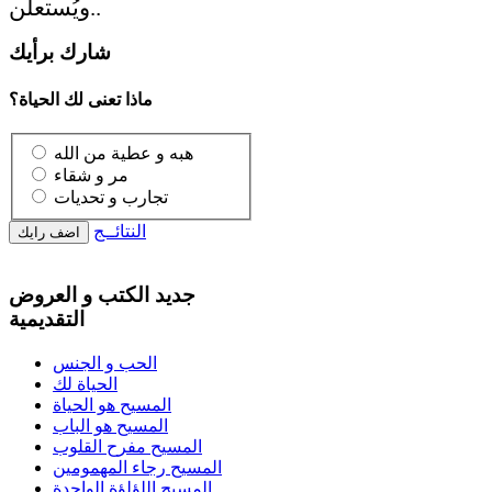
ويُستعلن..
شارك برأيك
ماذا تعنى لك الحياة؟
هبه و عطية من الله
مر و شقاء
تجارب و تحديات
النتائــج
جديد الكتب و العروض
التقديمية
الحب و الجنس
الحياة لك
المسيح هو الحياة
المسيح هو الباب
المسيح مفرح القلوب
المسيح رجاء المهمومين
المسيح اللؤلؤة الواحدة