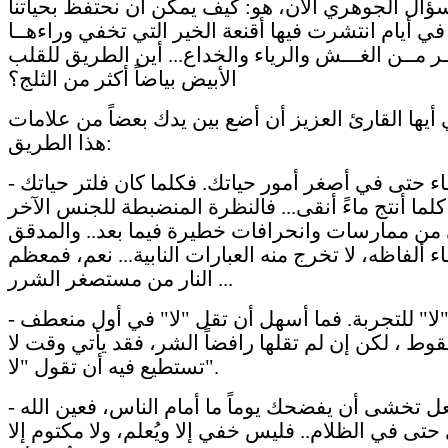
ؤال الجوهري الآن، هو: كيف يمكن أن نحتفظ بحياتنا
في أيام انتشرت فيها أقنعة الخير التي تخفي وراءهــا
ـر مــن الغـــش والرياء والخداع... أين الطريق للقلب
الأبيض بياضاً أكثر من الثلج؟
يها القارئ العزيز أن أضع بين يدك بعضاً من علامات
هذا الطريق:
- اهتم بالنقاء حتى في أصغر أمور حياتك. فكلما كان فلتر حياتك
لما أنتج ماءً أنقى... فالنظرة المنضبطة للجنس الآخر
ن ممارسات وانحرافات خطيرة فيما بعد.. والمدقق
ء ألفاظه، لا تخرج منه العبارات النابية... نعم، فمعظم
النار من مستصغر الشرر ...
- قل "لا" للتجربة. فما أسهل أن تقل "لا" في أول منعطف
وط ، لكن إن لم تقلها رافضاً الشر، فقد يأتي وقت لا
تستطيع فيه أن تقول "لا".
- لا تأتِ بفعل تخشى أن يفضحك يوماً ما أمام الناس، فعين الله
حتى في الظلام.. فليس خفي إلا ويُعلم، ولا مكتوم إلا