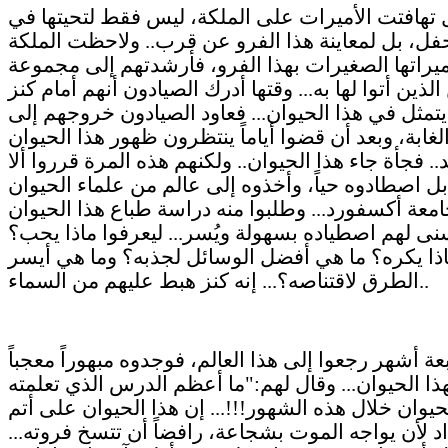
 تهافتت الأميرات على الملكة، ليس فقط لتحيتها في
حفل، بل لمعاينة هذا الفرو عن قرب.. ولاحظت الملكة
راتها الصغيرات بهذا الفرو، فأرشدتهم إلى مجموعة
الذين أتوا لها به... وقتها أدرك الصيادون أنهم أمام كنز
يتمثل في هذا الحيوان... فعاود الصيادون خروجهم إلى
غابة، وبعد أن قضوا أياماً ينتظرون ظهور هذا الحيوان
.. فجأة جاء هذا الحيوان.. ولكنهم هذه المرة قرروا ألا
بل اصطادوه حياً، وأخذوه إلى عالم من علماء الحيوان
معة أكسفورد... وطلبوا منه دراسة طباع هذا الحيوان
ى لهم اصطياده بسهولة ويُسر... ليعرفوا ماذا يحب؟
ذا يكره؟ ما هي أفضل الوسائل لجذبه؟ وما هي أيسر
الطرق لاقتناصه؟... إنه كنز هبط عليهم من السماء..
عة أشهر رجعوا إلى هذا العالم، فوجدوه مبهوراً معجباً
هذا الحيوان... وقال لهم:"ما أعظم الدرس الذي تعلمته
حيوان خلال هذه الشهور!!!... إن هذا الحيوان على أتم
د لأن يواجه الموت بشجاعة، رافضاً أن تتسخ فروته...