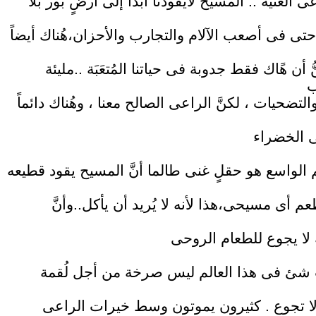
 الغنية .. المسيح لايقودنا أبداً إلى أرضٍ بور بلا
تى فى أصعب الآلام والتجارب والأحزان،هُناك أيضاً
ُّ أن هًاك فقط جدوبة فى حياتنا المُتعَبَة ..مليئة
التضحيات ، لكنَّ الراعى الصالح معنا ، وهُناك دائماً
م الواسع هو حقلٍ غنى طالما أنَّ المسيح يقود قطيعه
عم أى مسيحى،هذا لأنه لا يُريد أن يأكل..وأنَّ
شئ فى هذا العالم ليس صرخة من أجل لُقمة
ا تجوع . كثيرون يموتون وسط خيرات الراعى