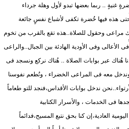
رةٍ غنيةٍ .. ربما بعضها تبدو لأول وهلة جرداء
ُناك مراعى وحقول للصلاة..هذه تقع بالقرب من تخوم
فى الأعالى وفى الأودية الهادئة بين الجبال..والراعى
دنا هُناك عبر بوابات الصلاة .. هُناك نركع ونسجد فى
ندخل معه فى المراعى الخضراء ، ونُطعم نفوسنا
رتواء..نحن ندخل بوابات الأقداس،فنجد للتو طعاماً
اليومية العادية،إن كنا بحق نتبع المسيح،فدائماً