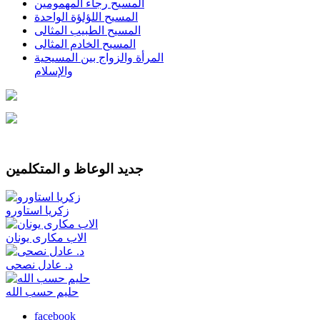
المسيح رجاء المهمومين
المسيح اللؤلؤة الواحدة
المسيح الطبيب المثالى
المسيح الخادم المثالى
المرأة والزواج بين المسيحية
والإسلام
جديد الوعاظ و المتكلمين
زكريا استاورو
الاب مكارى يونان
د. عادل نصحى
حليم حسب الله
facebook