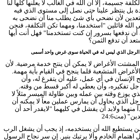
كلفة جسيمة، إلا أن الله في الغالب لا يعلنها كلها لنا
ة بل ينتظر علينا حتى نصل إلى مستوى الذي فيه
عدين لأن نضحي بأي شئ يطلب منا أن نضحى به
 الله قائلين "استخدمنا، ومهما تكن التكلفة، فنحن
ن ندفعها بسرور إن كنت تستخدمنا" فهل أنت أيها
تعد أن تدفع الثمن؟
 الرجل الذي ليس له في الحياة سوى غرض واحد أسمى
المشتت الأغراض لا يمكن أن ينتج خدمة مرضية. لأن
لأغراض المتشعبة قلما ينجح في القيام بأية مهمة.
 الإنسان في أي عمل، عليه أن يتفرغ له، وأن
ل تفكيره، وأن يعطي له أكبر قسط من وقته.
ي يوزع وقته بين عمله وبين طاولة الميسر مثلاً لا
رجل الذي يحاول أن يمارس عملين معاً لا يمكنه أن
ً منهما ولابد أن يفشل في كليهما "لايقدر أحد أن
ن يستطيع الله أن يستخدمه، إذ يجب أن يشغل الرب
 اهتمام الخادم وألا يرتبك بنير. إن سر نجاح الرسول