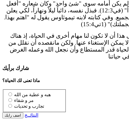
م يكن أمامه سوى "شئ واحد" وكان شعاره "أفعل
شيئاً واحداً" (في12:3). فبذل نفسه، دائباً ليلاً ونهاراً، لكي يعلن
جميع. وفي كتابته لابنه تيموثاوس يقول له "اهتم بهذا.
ذا أن لا تكون لنا مهام أخرى في الحياة، إذ هناك
 يمكن الإستغناء عنها. ولكن مانقصده أن نقلل من
الحياة قدر المستطاع وأن نجعل الله وعمله الغرض
شارك برأيك
ماذا تعنى لك الحياة؟
هبه و عطية من الله
مر و شقاء
تجارب و تحديات
النتائــج