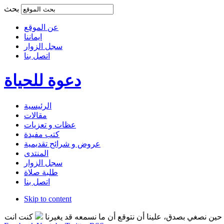
بحث
عن الموقع
ايماننا
سجل الزوار
اتصل بنا
دعوة للحياة
الرئيسية
مقالات
عظات و تعزيات
كتب مفيدة
عروض و شرائح تقديمية
المنتدى
سجل الزوار
طلبة صلاة
اتصل بنا
Skip to content
صغي بصدق، علينا أن نتوقع أن ما نسمعه قد يغيرنا
كنت انت التغير 