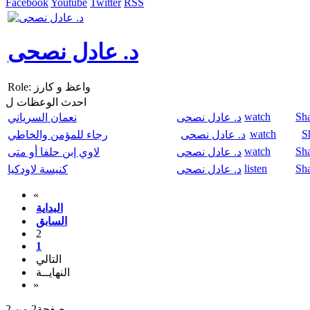
Facebook
Youtube
Twitter
RSS
د. عادل نصحى
Role: واعظ و كارز
احدث الوعظات ل
watch
Sh
د. عادل نصحى
نعمان السرياني
watch
S
د. عادل نصحى
رجاء للمؤمن والخاطي
watch
Sh
د. عادل نصحى
لاوي إبن حلفا أو متى
listen
Sh
د. عادل نصحى
كنيسة لاودكيا
«
البداية
السابق
2
1
التالي
النهايــة
»
صفحة2 من 2